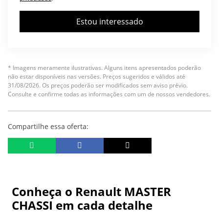
Estou interessado
* Imagens meramente ilustrativas. Alguns itens apresentados poderão
não estar disponíveis nas versões. Preços sugeridos e válidos até
31/08/2026. Os preços poderão ser modificados sem aviso prévio.
Consulte e confirme todas as informações com um de nossos vendedores.
Compartilhe essa oferta:
Conheça o
Renault MASTER
CHASSI
em cada detalhe