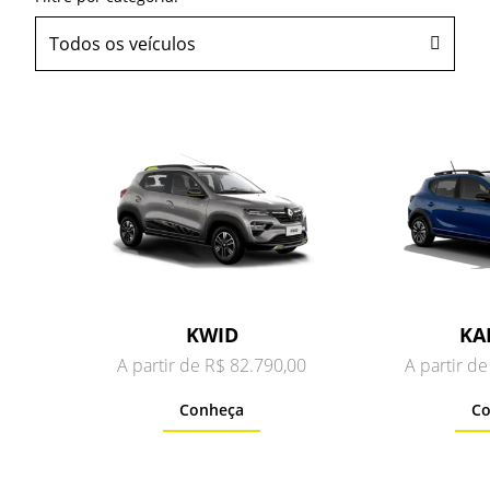
Todos os veículos
KWID
KA
A partir de R$ 82.790,00
A partir d
Conheça
Co