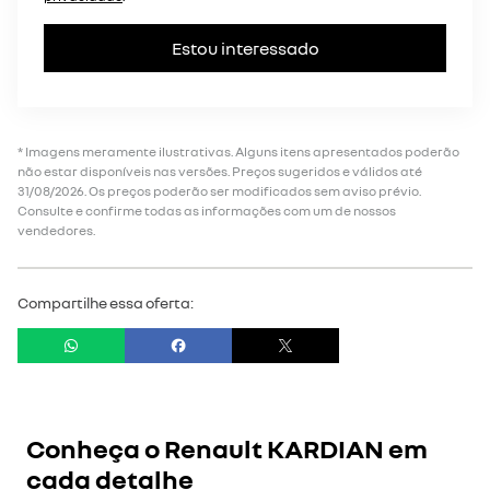
Estou interessado
* Imagens meramente ilustrativas. Alguns itens apresentados poderão
não estar disponíveis nas versões. Preços sugeridos e válidos até
31/08/2026. Os preços poderão ser modificados sem aviso prévio.
Consulte e confirme todas as informações com um de nossos
vendedores.
Compartilhe essa oferta:
Conheça o
Renault KARDIAN
em
cada detalhe